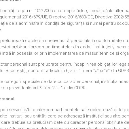
ațională( Legea nr. 102/2005 cu completările și modificările ulteri
gulamentul 2016/679/UE, Directiva 2016/680/CE, Directiva 2002/58/
gația de a administra în condiții de siguranță și numai pentru scopu
.
i prelucrează datele dumneavoastră personale în conformitate cu 
erviciilor/birourilor/compartimentelor din cadrul instituției și se 
 intră în posesia lor prin implementarea de măsuri tehnice și orga
r personal sunt prelucrate pentru îndeplinirea obligațiilor legale 
i București), conform articolului 6, alin. 1 litera “c” și “e” din GDPR
e categorii speciale de date cu caracter personal, instituția noas
 prevederile art. 9 alin. 2 lit. “a” din GDPR.
ersonal
i prin serviciile/birourile/compartimentele sale colectează date pe
lte instituții sau entități care se adresează instituției sau alte pe
 care trebuie să prelucrăm date cu caracter personal obținute de 
e a vă furniza informațiile necesare cu privire la utilizarea datelo