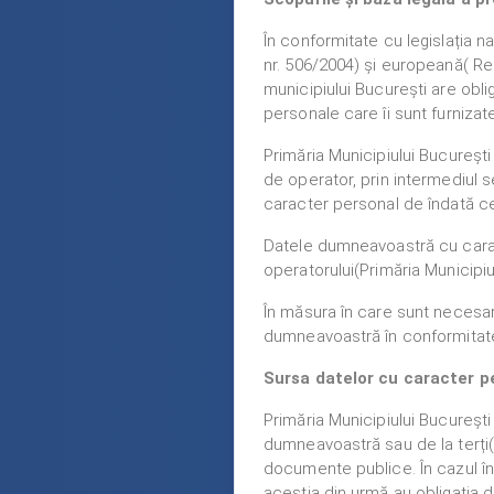
În conformitate cu legislația n
nr. 506/2004) și europeană( Re
municipiului București are obli
personale care îi sunt furnizate
Primăria Municipiului Bucureșt
de operator, prin intermediul s
caracter personal de îndată ce
Datele dumneavoastră cu caracte
operatorului(Primăria Municipiulu
În măsura în care sunt necesar
dumneavoastră în conformitate cu
Sursa datelor cu caracter p
Primăria Municipiului Bucureșt
dumneavoastră sau de la terți(a
documente publice. În cazul în
aceștia din urmă au obligația d