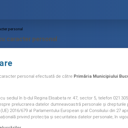
acter personal
cu caracter personal
are
u caracter personal efectuată de către
Primăria Municipiului Buc
 cu sediul în b-dul Regina Elisabeta nr. 47, sector 5, telefon 021.30
spre prelucrarea datelor dumneavoastră personale și drepturile p
E) 2016/679 al Parlamentului European și al Consiliului din 27 apr
ațională privind protecția și securitatea datelor personale, în vigo
elucrărilor