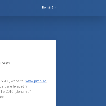
Română
urești
5.55.00, website:
www.pmb.ro
,
e care le aveți în
ilie 2016 (denumit în
are.