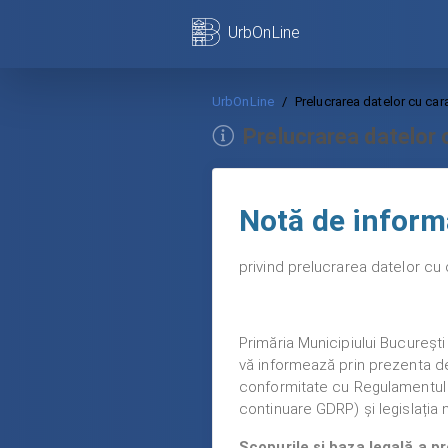
UrbOnLine
UrbOnLine
Prelucrarea datelor cu car
Prelucrarea datelor 
Notă de inform
privind prelucrarea datelor c
Primăria Municipiului București
vă informează prin prezenta de
conformitate cu Regulamentul (U
continuare GDRP) și legislația n
Scopurile și baza legală a pr