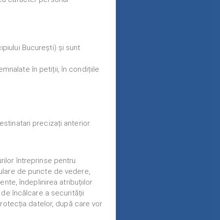
piului București) și sunt
mnalate în petiții, în condițiile
tinatari precizați anterior.
lor întreprinse pentru
rmulare de puncte de vedere,
te, îndeplinirea atribuțiilor
r de încălcare a securității
rotecția datelor, după care vor