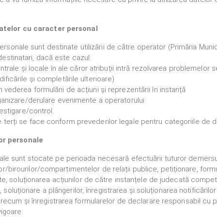
datelor cu caracter personal
onale sunt destinate utilizării de către operator (Primăria Munici
estinatari, dacă este cazul:
centrale și locale în ale căror atribuții intră rezolvarea problemelor se
ificările și completările ulterioare)
 vederea formulării de acțiuni și reprezentării în instanță
organizare/derulare evenimente a operatorului
vestigare/control.
 terți se face conform prevederilor legale pentru categoriile de des
or personale
e sunt stocate pe perioada necesară efectuării tuturor demersuri
iilor/birourilor/compartimentelor de relații publice, petiționare, fo
, soluționarea acțiunilor de către instanțele de judecată competen
 soluționare a plângerilor, înregistrarea și soluționarea notificărilo
recum și înregistrarea formularelor de declarare responsabil cu p
 vigoare.