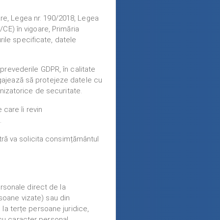
oare, Legea nr. 190/2018, Legea
CE) în vigoare, Primăria
rile specificate, datele
prevederile GDPR, în calitate
angajează să protejeze datele cu
nizatorice de securitate.
care îi revin
.
tră va solicita consimțământul
rsonale direct de la
rsoane vizate) sau din
la terțe persoane juridice,
r cu caracter personal